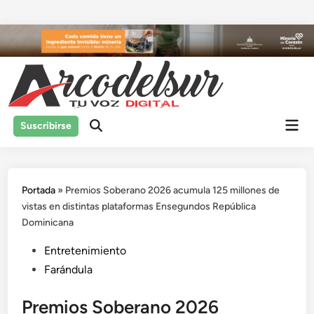
Saltar
al
contenido
Men
Suscribirse
prin
Portada
»
Premios Soberano 2026 acumula 125 millones de
vistas en distintas plataformas Ensegundos República
Dominicana
Publicado
Entretenimiento
en
Farándula
Premios Soberano 2026