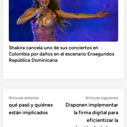
Shakira cancela uno de sus conciertos en
Colombia por daños en el escenario Ensegundos
República Dominicana
Navegación
Artículo
Artí
Artículo anterior
Artículo siguiente
anterior:
sigu
qué pasó y quiénes
Disponen implementar
de
están implicados
la firma digital para
entradas
eficientizar la