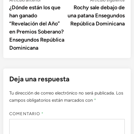
Navegación
Artículo anterior
Artículo siguiente
anterior:
sigu
¿Dónde están los que
Rochy sale debajo de
de
han ganado
una patana Ensegundos
entradas
“Revelación del Año”
República Dominicana
en Premios Soberano?
Ensegundos República
Dominicana
Deja una respuesta
Tu dirección de correo electrónico no será publicada.
Los
campos obligatorios están marcados con
*
COMENTARIO
*