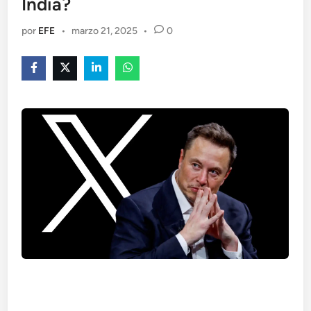
India?
por
EFE
•
marzo 21, 2025
•
0