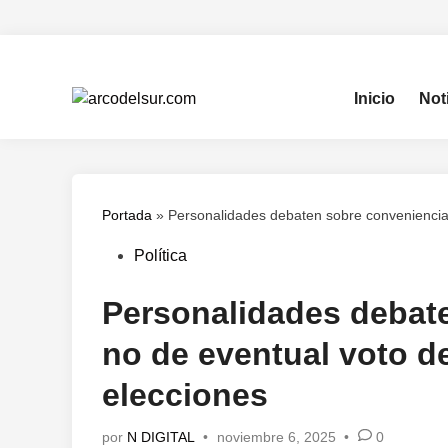
Saltar
al
contenido
Inicio
Not
Portada
»
Personalidades debaten sobre conveniencia o
Publicado
Política
en
Personalidades debat
no de eventual voto de
elecciones
por
N DIGITAL
•
noviembre 6, 2025
•
0