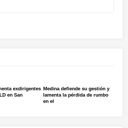
menta exdirigentes
Medina defiende su gestión y
LD en San
lamenta la pérdida de rumbo
en el