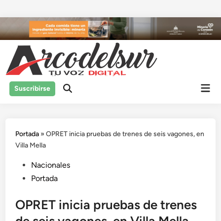
Saltar
al
contenido
Men
Suscribirse
prin
Portada
»
OPRET inicia pruebas de trenes de seis vagones, en
Villa Mella
Publicado
Nacionales
en
Portada
OPRET inicia pruebas de trenes