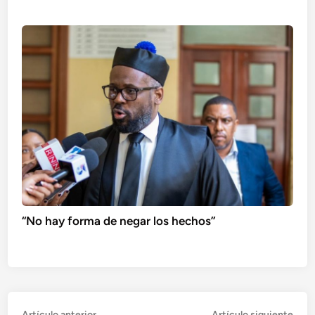
“No hay forma de negar los hechos”
Artículo
Artí
Artículo anterior
Artículo siguiente