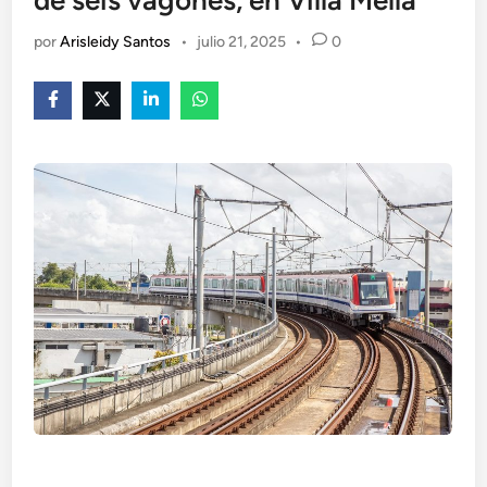
de seis vagones, en Villa Mella
por
Arisleidy Santos
•
julio 21, 2025
•
0