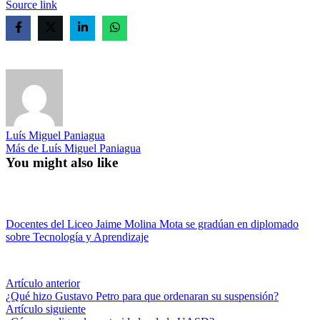
Source link
Luís Miguel Paniagua
Más de Luís Miguel Paniagua
You might also like
Docentes del Liceo Jaime Molina Mota se gradúan en diplomado
sobre Tecnología y Aprendizaje
Navegación
Artículo
Artículo anterior
anterior:
¿Qué hizo Gustavo Petro para que ordenaran su suspensión?
de
Artículo
Artículo siguiente