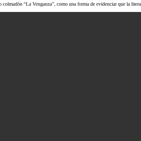
 colmadón “La Venganza”, como una forma de evidenciar que la literatur