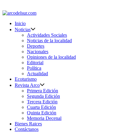
Saltar
al
contenido
Inicio
Noticias
Actividades Sociales
Noticias de la localidad
Deportes
Nacionales
Opiniones de la localidad
Editorial
Política
Actualidad
Ecoturismo
Revista Arco
Primera Edición
Segunda Edición
Tercera Edición
Cuarta Edición
Quinta Edición
Memoria Decenal
Bienes Raices
Contáctanos