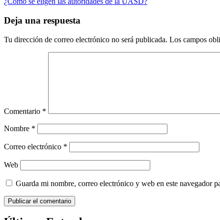
entradas
siguiente:
¿Cómo se eligen las autoridades de la UASD?
Deja una respuesta
Tu dirección de correo electrónico no será publicada.
Los campos obli
Comentario
*
Nombre
*
Correo electrónico
*
Web
Guarda mi nombre, correo electrónico y web en este navegador p