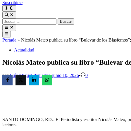
Suscribirse
Buscar:
Menú
principal
Portada
»
Nicolás Mateo publica su libro “Bulevar de los Blasfemos”;
Publicado
Actualidad
en
Nicolás Mateo publica su libro “Bulevar de
por
Luís Miguel Paniagua
•
junio 10, 2026
•
0
SANTO DOMINGO, RD.- El Periodista y escritor Nicolás Mateo, present
lectores.