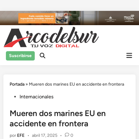
Saltar
al
contenido
Men
Suscribirse
prin
Portada
»
Mueren dos marines EU en accidente en frontera
Publicado
Internacionales
en
Mueren dos marines EU en
accidente en frontera
por
EFE
•
abril 17, 2025
•
0