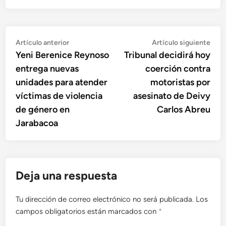
Navegación
Artículo
Artí
Artículo anterior
Artículo siguiente
anterior:
sigu
Yeni Berenice Reynoso
Tribunal decidirá hoy
de
entrega nuevas
coerción contra
entradas
unidades para atender
motoristas por
víctimas de violencia
asesinato de Deivy
de género en
Carlos Abreu
Jarabacoa
Deja una respuesta
Tu dirección de correo electrónico no será publicada.
Los
campos obligatorios están marcados con
*