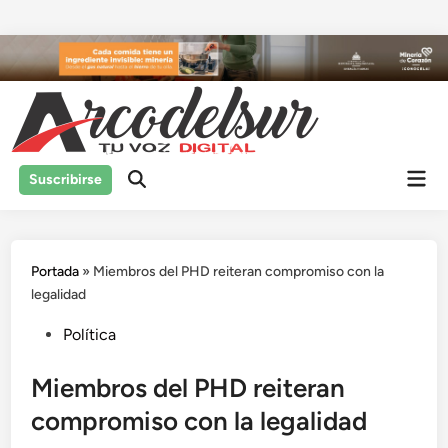
Saltar
al
contenido
Men
Suscribirse
prin
Portada
»
Miembros del PHD reiteran compromiso con la
legalidad
Publicado
Política
en
Miembros del PHD reiteran
compromiso con la legalidad