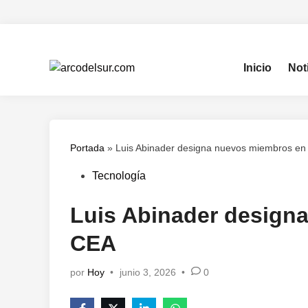
Saltar
al
contenido
Inicio
Not
Portada
»
Luis Abinader designa nuevos miembros en
Publicado
Tecnología
en
Luis Abinader design
CEA
por
Hoy
•
junio 3, 2026
•
0