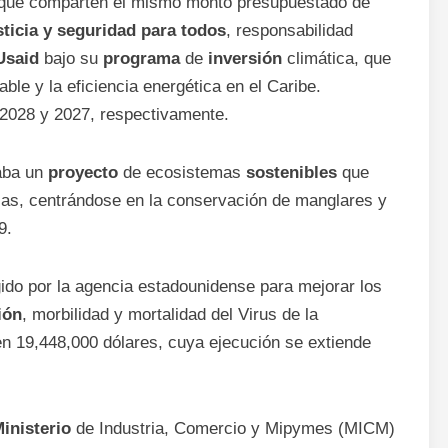
 que comparten el mismo monto presupuestado de
ticia y seguridad para todos
, responsabilidad
Usaid
bajo su
programa
de
inversión
climática, que
le y la eficiencia energética en el Caribe.
 2028 y 2027, respectivamente.
taba un
proyecto
de ecosistemas
sostenibles
que
rias, centrándose en la conservación de manglares y
9.
ido por la agencia estadounidense para mejorar los
ión
, morbilidad y mortalidad del Virus de la
n 19,448,000 dólares, cuya ejecución se extiende
inisterio
de Industria, Comercio y Mipymes (MICM)