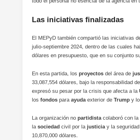
todo el personal no esencial de la agencia en
Las
iniciativas
finalizadas
El MEPyD también compartió las iniciativas d
julio-septiembre 2024, dentro de las cuales h
dólares en presupuesto, que en su conjunto s
En esta partida, los
proyectos
del área de
jus
33,087,554 dólares, bajo la responsabilidad d
expresó su pesar por la crisis que afecta a la
los
fondos
para
ayuda
exterior de
Trump
y l
La organización no
partidista
colaboró con la
la
sociedad
civil por la
justicia
y la segurida
10,870,000 dólares.