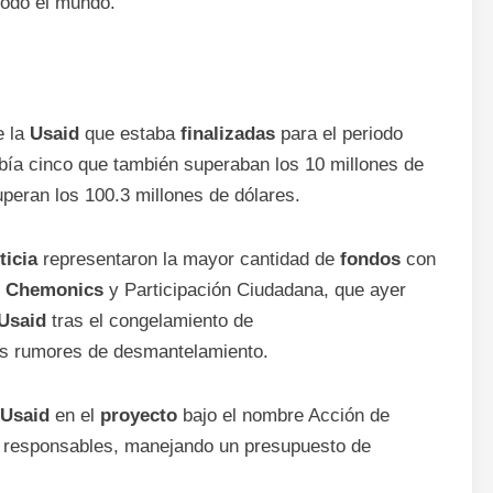
 todo el mundo.
e la
Usaid
que estaba
finalizadas
para el periodo
abía cinco que también superaban los 10 millones de
uperan los 100.3 millones de dólares.
ticia
representaron la mayor cantidad de
fondos
con
e
Chemonics
y Participación Ciudadana, que ayer
Usaid
tras el congelamiento de
os rumores de desmantelamiento.
Usaid
en el
proyecto
bajo el nombre Acción de
d responsables, manejando un presupuesto de