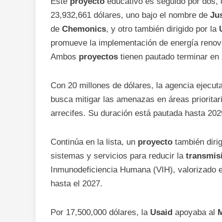
Este
proyecto
educativo es seguido por dos,
23,932,661 dólares, uno bajo el nombre de
Jus
de
Chemonics
, y otro también dirigido por la
promueve la implementación de energía renovab
Ambos
proyectos
tienen pautado terminar en
Con 20 millones de dólares, la agencia ejecu
busca mitigar las amenazas en áreas priorita
arrecifes. Su duración está pautada hasta 202
Continúa en la lista, un
proyecto
también dirig
sistemas y servicios para reducir la
transmis
Inmunodeficiencia Humana (VIH), valorizado e
hasta el 2027.
Por 17,500,000 dólares, la
Usaid
apoyaba al
M