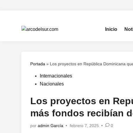
Saltar
al
contenido
Inicio
Not
Portada
»
Los proyectos en República Dominicana que
Publicado
Internacionales
en
Nacionales
Los proyectos en Rep
más fondos recibían d
por
admin García
•
febrero 7, 2025
•
0