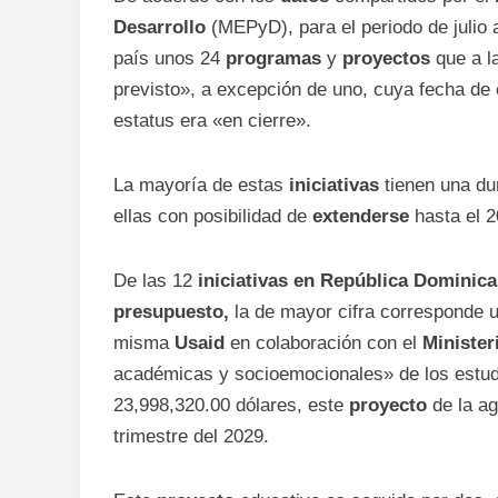
Desarrollo
(MEPyD), para el periodo de julio 
país unos 24
programas
y
proyectos
que a l
previsto», a excepción de uno, cuya fecha de c
estatus era «en cierre».
La mayoría de estas
iniciativas
tienen una du
ellas con posibilidad de
extenderse
hasta el 2
De las 12
iniciativas
en República Dominican
presupuesto,
la de mayor cifra corresponde 
misma
Usaid
en colaboración con el
Minister
académicas y socioemocionales» de los estudi
23,998,320.00 dólares, este
proyecto
de la ag
trimestre del 2029.