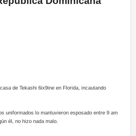
República Dominicana
 casa de Tekashi 6ix9ine en Florida, incautando
e los uniformados lo mantuvieron esposado entre 9 am
ún él, no hizo nada malo.