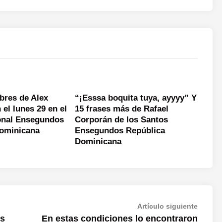
bres de Alex
“¡Esssa boquita tuya, ayyyy” Y
el lunes 29 en el
15 frases más de Rafael
onal Ensegundos
Corporán de los Santos
Dominicana
Ensegundos República
Dominicana
Artícul
Artículo siguiente
siguien
as
En estas condiciones lo encontraron