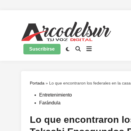
Saltar
al
contenido
Suscribirse
Portada
»
Lo que encontraron los federales en la ca
Publicado
Entretenimiento
en
Farándula
Lo que encontraron los