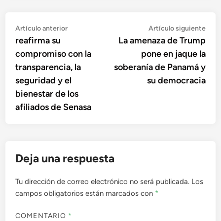
Navegación
Artículo
Artí
Artículo anterior
Artículo siguiente
anterior:
sigu
reafirma su
La amenaza de Trump
de
compromiso con la
pone en jaque la
entradas
transparencia, la
soberanía de Panamá y
seguridad y el
su democracia
bienestar de los
afiliados de Senasa
Deja una respuesta
Tu dirección de correo electrónico no será publicada.
Los
campos obligatorios están marcados con
*
COMENTARIO
*