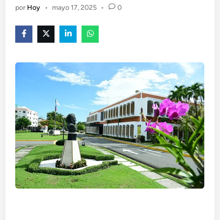
por
Hoy
•
mayo 17, 2025
•
0