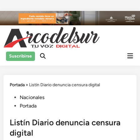
Saltar
al
contenido
Men
Suscribirse
prin
Portada
»
Listín Diario denuncia censura digital
Publicado
Nacionales
en
Portada
Listín Diario denuncia censura
digital