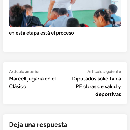
en esta etapa está el proceso
Navegación
Artículo
Artí
Artículo anterior
Artículo siguiente
anterior:
sigu
Marcell jugaría en el
Diputados solicitan a
de
Clásico
PE obras de salud y
entradas
deportivas
Deja una respuesta