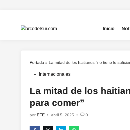
Saltar
al
contenido
Inicio
Not
Portada
»
La mitad de los haitianos “no tiene lo sufici
Publicado
Internacionales
en
La mitad de los haitian
para comer”
por
EFE
•
abril 5, 2025
•
0