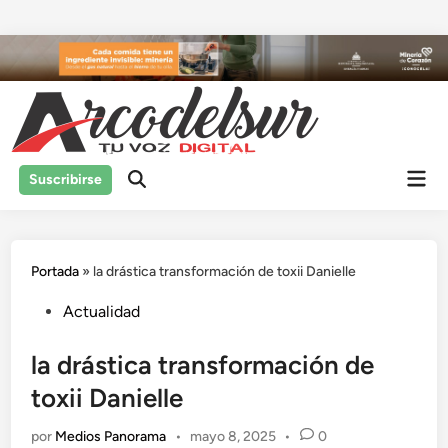
Saltar
al
contenido
Men
Suscribirse
prin
Portada
»
la drástica transformación de toxii Danielle
Publicado
Actualidad
en
la drástica transformación de
toxii Danielle
por
Medios Panorama
•
mayo 8, 2025
•
0