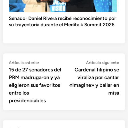
Senador Daniel Rivera recibe reconocimiento por
su trayectoria durante el Meditalk Summit 2026
Navegación
Artículo
Artí
Artículo anterior
Artículo siguiente
anterior:
sigu
15 de 27 senadores del
Cardenal filipino se
de
PRM madrugaron y ya
viraliza por cantar
entradas
eligieron sus favoritos
«Imagine» y bailar en
entre los
misa
presidenciables