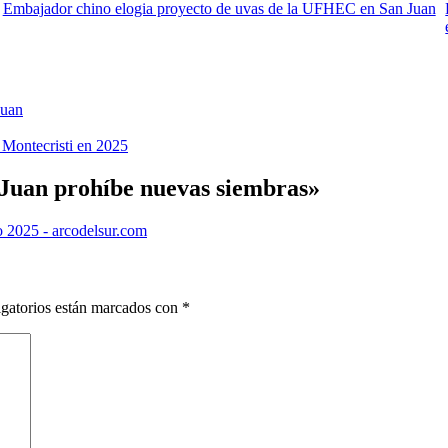
Embajador chino elogia proyecto de uvas de la UFHEC en San Juan
Juan
 Montecristi en 2025
 Juan prohíbe nuevas siembras
»
o 2025 - arcodelsur.com
gatorios están marcados con
*