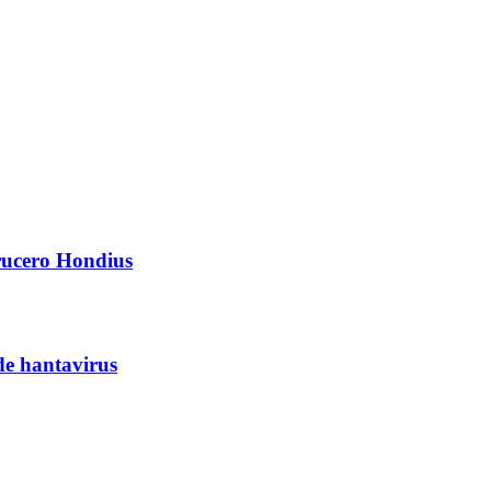
crucero Hondius
de hantavirus