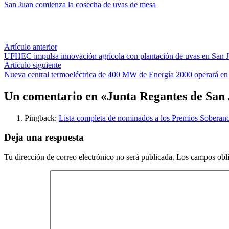
San Juan comienza la cosecha de uvas de mesa
Navegación
Artículo
Artículo anterior
anterior:
UFHEC impulsa innovación agrícola con plantación de uvas en San 
de
Artículo
Artículo siguiente
entradas
siguiente:
Nueva central termoeléctrica de 400 MW de Energía 2000 operará en
Un comentario en «
Junta Regantes de San
Pingback:
Lista completa de nominados a los Premios Soberan
Deja una respuesta
Tu dirección de correo electrónico no será publicada.
Los campos obli