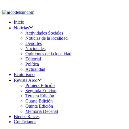
Saltar
al
contenido
Inicio
Noticias
Actividades Sociales
Noticias de la localidad
Deportes
Nacionales
Opiniones de la localidad
Editorial
Política
Actualidad
Ecoturismo
Revista Arco
Primera Edición
Segunda Edición
Tercera Edición
Cuarta Edición
Quinta Edición
Memoria Decenal
Bienes Raices
Contáctanos