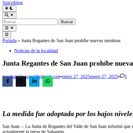
Suscribirse
Buscar:
Menú
principal
Portada
»
Junta Regantes de San Juan prohíbe nuevas siembras
Publicado
Noticias de la localidad
en
Junta Regantes de San Juan prohíbe nueva
por
franklingarc@hotmail.com
•
enero 27, 2025
enero 27, 2025
•
1
La medida fue adoptada por los bajos nivele
San Juan. – La Junta de Regantes del Valle de San Juan informó que qu
actualmente la presa de Sabaneta.