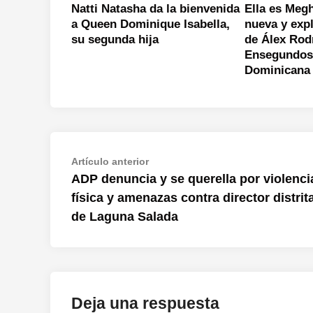
Natti Natasha da la bienvenida
Ella es Meg
a Queen Dominique Isabella,
nueva y exp
su segunda hija
de Álex Rod
Ensegundos
Dominicana
Navegación
Artículo
Artículo anterior
anterior:
ADP denuncia y se querella por violenci
de
física y amenazas contra director distrita
entradas
de Laguna Salada
Deja una respuesta