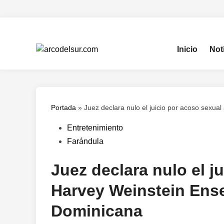
Saltar
al
contenido
Inicio
Not
Portada
»
Juez declara nulo el juicio por acoso sexu
Publicado
Entretenimiento
en
Farándula
Juez declara nulo el j
Harvey Weinstein Ens
Dominicana