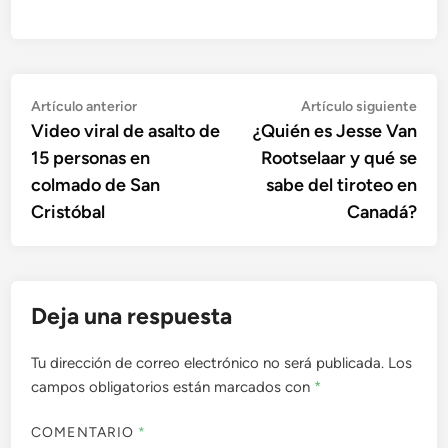
Navegación
Artículo
Artí
Artículo anterior
Artículo siguiente
anterior:
sigu
Video viral de asalto de
¿Quién es Jesse Van
de
15 personas en
Rootselaar y qué se
entradas
colmado de San
sabe del tiroteo en
Cristóbal
Canadá?
Deja una respuesta
Tu dirección de correo electrónico no será publicada.
Los
campos obligatorios están marcados con
*
COMENTARIO
*