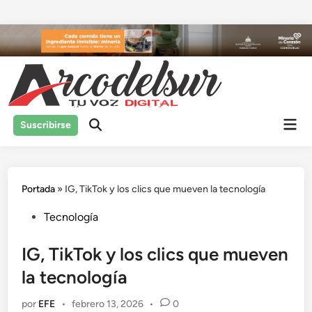
Saltar
al
contenido
Men
Suscribirse
prin
Portada
»
IG, TikTok y los clics que mueven la tecnología
Publicado
Tecnología
en
IG, TikTok y los clics que mueven
la tecnología
por
EFE
•
febrero 13, 2026
•
0