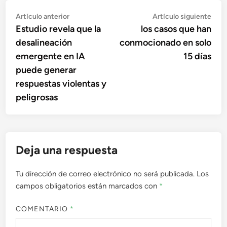
Navegación
Artículo
Artí
Artículo anterior
Artículo siguiente
anterior:
sigu
Estudio revela que la
los casos que han
de
desalineación
conmocionado en solo
entradas
emergente en IA
15 días
puede generar
respuestas violentas y
peligrosas
Deja una respuesta
Tu dirección de correo electrónico no será publicada.
Los
campos obligatorios están marcados con
*
COMENTARIO
*