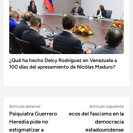
¿Qué ha hecho Delcy Rodríguez en Venezuela a
100 días del apresamiento de Nicólas Maduro?
Navegación
Artículo
Artí
Artículo anterior
Artículo siguiente
anterior:
sigu
Psiquiatra Guerrero
ecos del fascismo en la
de
Heredia pide no
democracia
entradas
estigmatizar a
estadounidense