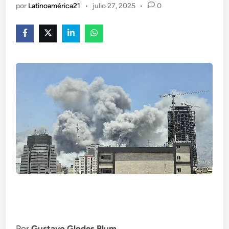
por
Latinoamérica21
•
julio 27, 2025
•
0
Por
Gustavo Glodes Blum