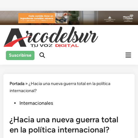
Saltar
al
contenido
Men
Suscribirse
prin
Portada
»
¿Hacia una nueva guerra total en la política
internacional?
Publicado
Internacionales
en
¿Hacia una nueva guerra total
en la política internacional?