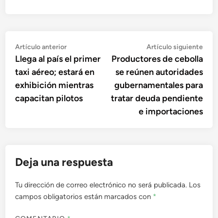
Navegación
Artículo
Artí
Artículo anterior
Artículo siguiente
anterior:
sigu
Llega al país el primer
Productores de cebolla
de
taxi aéreo; estará en
se reúnen autoridades
entradas
exhibición mientras
gubernamentales para
capacitan pilotos
tratar deuda pendiente
e importaciones
Deja una respuesta
Tu dirección de correo electrónico no será publicada.
Los
campos obligatorios están marcados con
*