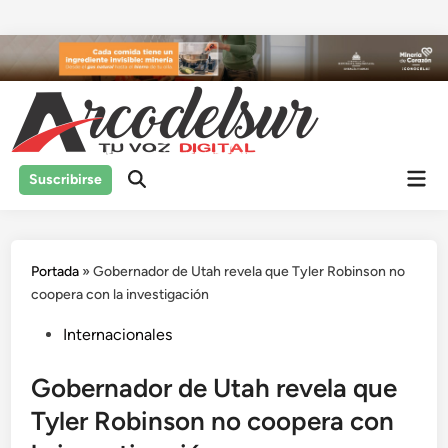
Saltar
al
contenido
Men
Suscribirse
prin
Portada
»
Gobernador de Utah revela que Tyler Robinson no
coopera con la investigación
Publicado
Internacionales
en
Gobernador de Utah revela que
Tyler Robinson no coopera con