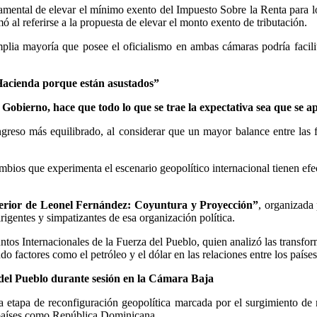
namental de elevar el mínimo exento del Impuesto Sobre la Renta para l
rmó al referirse a la propuesta de elevar el monto exento de tributación.
 amplia mayoría que posee el oficialismo en ambas cámaras podría facil
Hacienda porque están asustados”
l Gobierno, hace que todo lo que se trae la expectativa sea que se 
eso más equilibrado, al considerar que un mayor balance entre las fue
mbios que experimenta el escenario geopolítico internacional tienen efec
terior de Leonel Fernández: Coyuntura y Proyección”
, organizada 
rigentes y simpatizantes de esa organización política.
untos Internacionales de la Fuerza del Pueblo, quien analizó las transfor
 factores como el petróleo y el dólar en las relaciones entre los países
 del Pueblo durante sesión en la Cámara Baja
a etapa de reconfiguración geopolítica marcada por el surgimiento d
 países como República Dominicana.