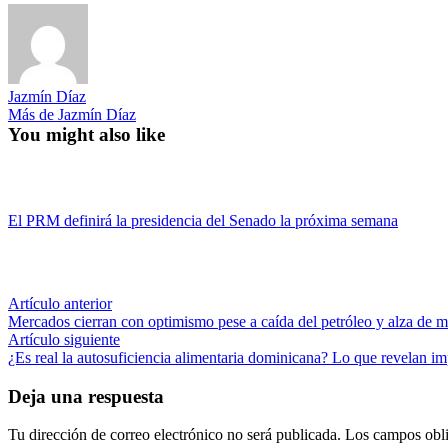
Jazmín Díaz
Más de Jazmín Díaz
You might also like
El PRM definirá la presidencia del Senado la próxima semana
Navegación
Artículo
Artículo anterior
anterior:
Mercados cierran con optimismo pese a caída del petróleo y alza de m
de
Artículo
Artículo siguiente
entradas
siguiente:
¿Es real la autosuficiencia alimentaria dominicana? Lo que revelan im
Deja una respuesta
Tu dirección de correo electrónico no será publicada.
Los campos obli