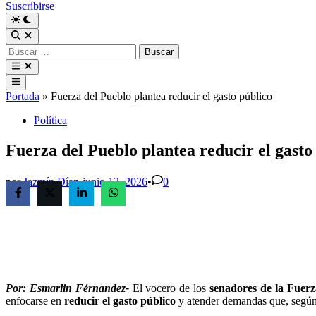
Suscribirse
Buscar:
Menú
principal
Portada
»
Fuerza del Pueblo plantea reducir el gasto público
Publicado
Política
en
Fuerza del Pueblo plantea reducir el gasto
por
Jazmín Díaz
•
junio 13, 2026
•
0
Por: Esmarlin Férnandez-
El vocero de los
senadores de la Fuerz
enfocarse en
reducir el gasto público
y atender demandas que, según 