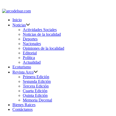
Saltar
al
contenido
Inicio
Noticias
Actividades Sociales
Noticias de la localidad
Deportes
Nacionales
Opiniones de la localidad
Editorial
Política
Actualidad
Ecoturismo
Revista Arco
Primera Edición
Segunda Edición
Tercera Edición
Cuarta Edición
Quinta Edición
Memoria Decenal
Bienes Raices
Contáctanos