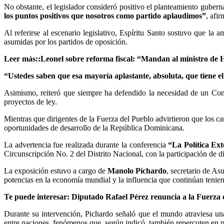
No obstante, el legislador consideró positivo el planteamiento guber
los puntos positivos que nosotros como partido aplaudimos”
, afi
Al referirse al escenario legislativo, Espíritu Santo sostuvo que la
asumidas por los partidos de oposición.
Leer más::Leonel sobre reforma fiscal: “Mandan al ministro de 
“Ustedes saben que esa mayoría aplastante, absoluta, que tiene e
Asimismo, reiteró que siempre ha defendido la necesidad de un Congr
proyectos de ley.
Mientras que dirigentes de la Fuerza del Pueblo advirtieron que los ca
oportunidades de desarrollo de la República Dominicana.
La advertencia fue realizada durante la conferencia
“La Política Ex
Circunscripción No. 2 del Distrito Nacional, con la participación de di
La exposición estuvo a cargo de
Manolo Pichardo
, secretario de As
potencias en la economía mundial y la influencia que continúan teniendo
Te puede interesar: Diputado Rafael Pérez renuncia a la Fuerza
Durante su intervención, Pichardo señaló que el mundo atraviesa un
entre naciones, fenómenos que, según indicó, también repercuten en