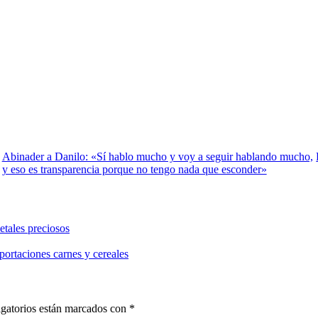
Abinader a Danilo: «Sí hablo mucho y voy a seguir hablando mucho,
y eso es transparencia porque no tengo nada que esconder»
etales preciosos
portaciones carnes y cereales
gatorios están marcados con
*