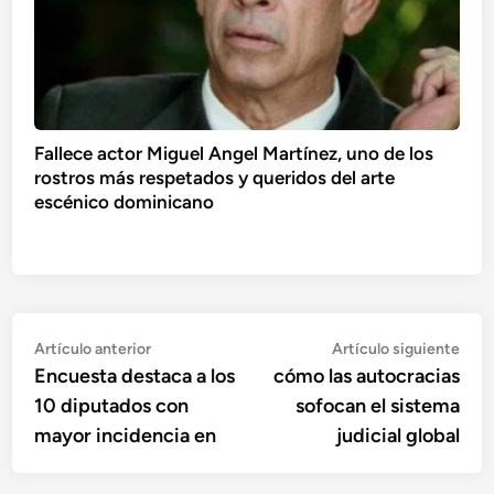
Fallece actor Miguel Angel Martínez, uno de los
rostros más respetados y queridos del arte
escénico dominicano
Navegación
Artículo
Artí
Artículo anterior
Artículo siguiente
anterior:
sigu
Encuesta destaca a los
cómo las autocracias
de
10 diputados con
sofocan el sistema
entradas
mayor incidencia en
judicial global