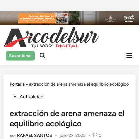
Saltar
al
contenido
Men
Suscribirse
prin
Portada
»
extracción de arena amenaza el equilibrio ecológico
Publicado
Actualidad
en
extracción de arena amenaza el
equilibrio ecológico
por
RAFAEL SANTOS
•
julio 27, 2025
•
0