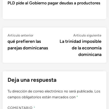
PLD pide al Gobierno pagar deudas a productores
Navegación
Artículo
Artí
Artículo anterior
Artículo siguiente
anterior:
sigu
qué prefieren las
La trinidad imposible
de
parejas dominicanas
de la economía
entradas
dominicana
Deja una respuesta
Tu dirección de correo electrónico no será publicada.
Los
campos obligatorios están marcados con
*
COMENTARIO
*