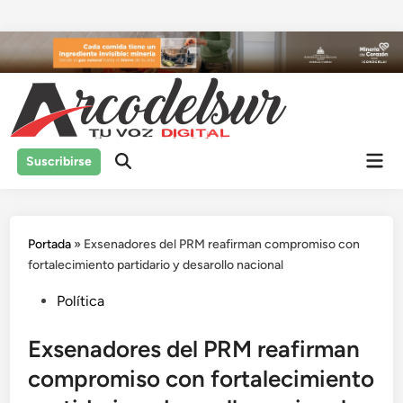
Saltar
al
contenido
Men
Suscribirse
prin
Portada
»
Exsenadores del PRM reafirman compromiso con
fortalecimiento partidario y desarollo nacional
Publicado
Política
en
Exsenadores del PRM reafirman
compromiso con fortalecimiento