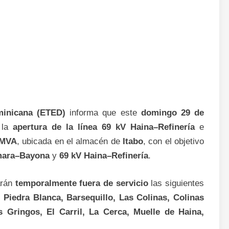
minicana (ETED)
informa que este
domingo 29 de
á la
apertura de la línea 69 kV Haina–Refinería
e
 MVA
, ubicada en el almacén de
Itabo
, con el objetivo
mara–Bayona
y
69 kV Haina–Refinería
.
arán
temporalmente fuera de servicio
las siguientes
, Piedra Blanca, Barsequillo, Las Colinas, Colinas
s Gringos, El Carril, La Cerca, Muelle de Haina,