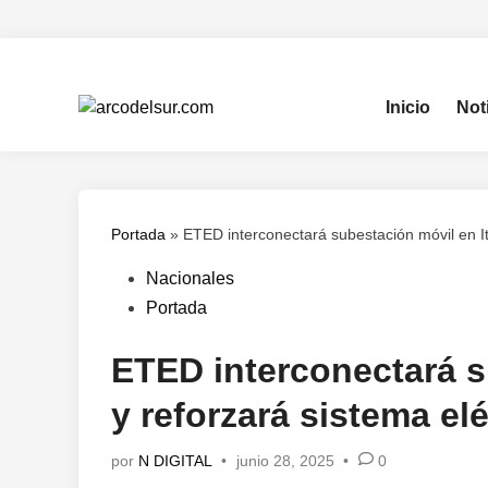
Saltar
al
contenido
Inicio
Not
Portada
»
ETED interconectará subestación móvil en It
Publicado
Nacionales
en
Portada
ETED interconectará s
y reforzará sistema el
por
N DIGITAL
•
junio 28, 2025
•
0