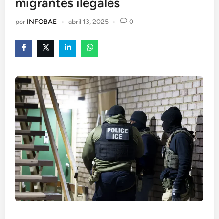
migrantes ilegales
por
INFOBAE
•
abril 13, 2025
•
0