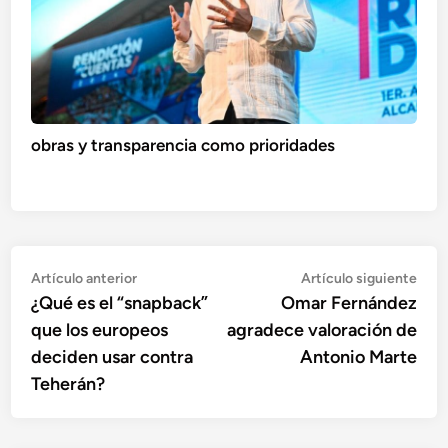
obras y transparencia como prioridades
Navegación
Artículo
Artí
Artículo anterior
Artículo siguiente
anterior:
sigu
¿Qué es el “snapback”
Omar Fernández
de
que los europeos
agradece valoración de
entradas
deciden usar contra
Antonio Marte
Teherán?