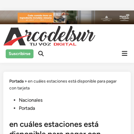
Saltar
al
contenido
Men
Suscribirse
prin
Portada
»
en cuáles estaciones está disponible para pagar
con tarjeta
Publicado
Nacionales
en
Portada
en cuáles estaciones está