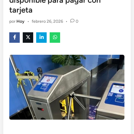
disponible para pagar con
tarjeta
por
Hoy
•
febrero 26, 2026
•
0