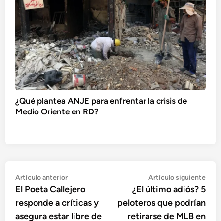
¿Qué plantea ANJE para enfrentar la crisis de
Medio Oriente en RD?
Navegación
Artículo
Artí
Artículo anterior
Artículo siguiente
anterior:
sigu
El Poeta Callejero
¿El último adiós? 5
de
responde a críticas y
peloteros que podrían
entradas
asegura estar libre de
retirarse de MLB en