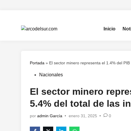
Saltar
al
contenido
Inicio
Not
Portada
»
El sector minero representa el 1.4% del PIB y
Publicado
Nacionales
en
El sector minero repre
5.4% del total de las i
por
admin García
•
enero 31, 2025
•
0