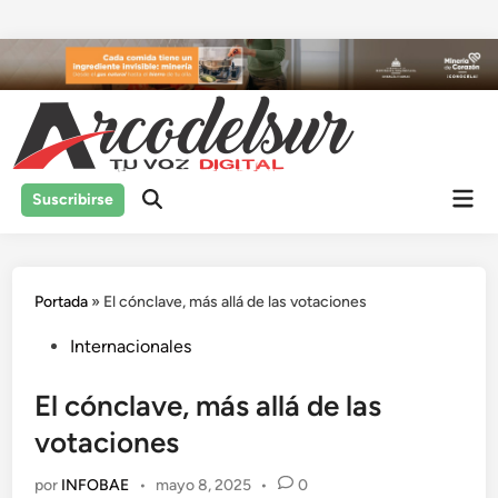
Saltar
al
contenido
Men
Suscribirse
prin
Portada
»
El cónclave, más allá de las votaciones
Publicado
Internacionales
en
El cónclave, más allá de las
votaciones
por
INFOBAE
•
mayo 8, 2025
•
0