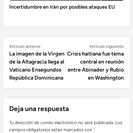
Incertidumbre en Irán por posibles ataques EU
Navegación
Artículo
Artí
Artículo anterior
Artículo siguiente
anterior:
sigu
La imagen de la Virgen
Crisis haitiana fue tema
de
de la Altagracia llega al
central en reunión
entradas
Vaticano Ensegundos
entre Abinader y Rubio
República Dominicana
en Washington
Deja una respuesta
Tu dirección de correo electrónico no será publicada.
Los
campos obligatorios están marcados con
*