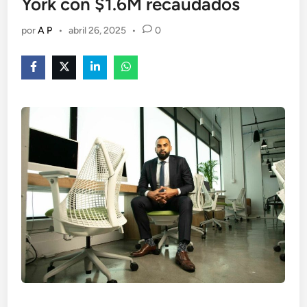
York con $1.6M recaudados
por
A P
•
abril 26, 2025
•
0