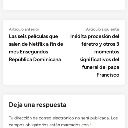
Navegación
Artículo
Artí
Artículo anterior
Artículo siguiente
anterior:
sigu
Las seis películas que
Inédita procesión del
de
salen de Netflix a fin de
féretro y otros 3
entradas
mes Ensegundos
momentos
República Dominicana
significativos del
funeral del papa
Francisco
Deja una respuesta
Tu dirección de correo electrónico no será publicada.
Los
campos obligatorios están marcados con
*