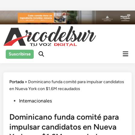
Saltar
al
contenido
Men
Suscribirse
prin
Portada
»
Dominicano funda comité para impulsar candidatos
en Nueva York con $1.6M recaudados
Publicado
Internacionales
en
Dominicano funda comité para
impulsar candidatos en Nueva