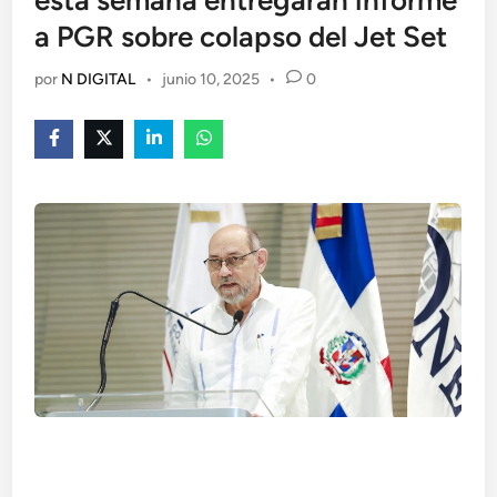
esta semana entregarán informe
a PGR sobre colapso del Jet Set
por
N DIGITAL
•
junio 10, 2025
•
0