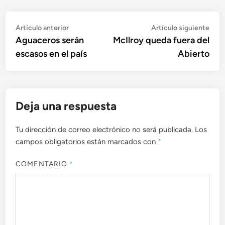
Navegación
Artículo
Artí
Artículo anterior
Artículo siguiente
anterior:
sigu
Aguaceros serán
McIlroy queda fuera del
de
escasos en el país
Abierto
entradas
Deja una respuesta
Tu dirección de correo electrónico no será publicada.
Los
campos obligatorios están marcados con
*
COMENTARIO
*