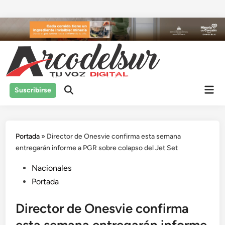
Saltar
al
contenido
Men
Suscribirse
prin
Portada
»
Director de Onesvie confirma esta semana
entregarán informe a PGR sobre colapso del Jet Set
Publicado
Nacionales
en
Portada
Director de Onesvie confirma