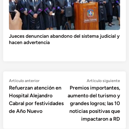
Jueces denuncian abandono del sistema judicial y
hacen advertencia
Navegación
Artículo
Artí
Artículo anterior
Artículo siguiente
anterior:
sigu
Refuerzan atención en
Premios importantes,
de
Hospital Alejandro
aumento del turismo y
entradas
Cabral por festividades
grandes logros; las 10
de Año Nuevo
noticias positivas que
impactaron a RD