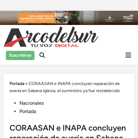
Saltar
al
contenido
Men
Suscribirse
prin
Portada
»
CORAASAN e INAPA concluyen reparación de
avería en Sabana Iglesia; el suministro ya fue restablecido
Publicado
Nacionales
en
Portada
CORAASAN e INAPA concluyen