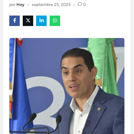
por
Hoy
•
septiembre 25, 2025
•
0