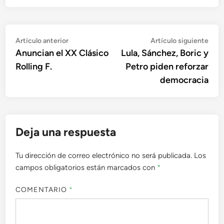
Navegación
Artículo
Artí
Artículo anterior
Artículo siguiente
anterior:
sigu
Anuncian el XX Clásico
Lula, Sánchez, Boric y
de
Rolling F.
Petro piden reforzar
entradas
democracia
Deja una respuesta
Tu dirección de correo electrónico no será publicada.
Los
campos obligatorios están marcados con
*
COMENTARIO
*