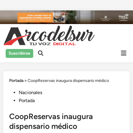
Saltar
al
contenido
Men
Suscribirse
prin
Portada
»
CoopReservas inaugura dispensario médico
Publicado
Nacionales
en
Portada
CoopReservas inaugura
dispensario médico