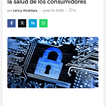
la salud de los consumidores
por
Lency Alcántara
•
junio 10, 2026
•
0