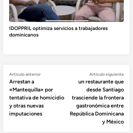
IDOPPRIL optimiza servicios a trabajadores
dominicanos
Navegación
Artículo
Artí
Artículo anterior
Artículo siguiente
anterior:
sigu
Arrestan a
un restaurante que
de
«Mantequilla» por
desde Santiago
entradas
tentativa de homicidio
trasciende la frontera
y otras nuevas
gastronómica entre
imputaciones
República Dominicana
y México