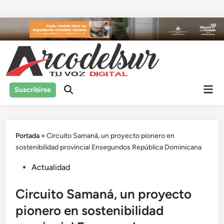
Saltar
al
contenido
Men
Suscribirse
prin
Portada
»
Circuito Samaná, un proyecto pionero en
sostenibilidad provincial Ensegundos República Dominicana
Publicado
Actualidad
en
Circuito Samaná, un proyecto
pionero en sostenibilidad