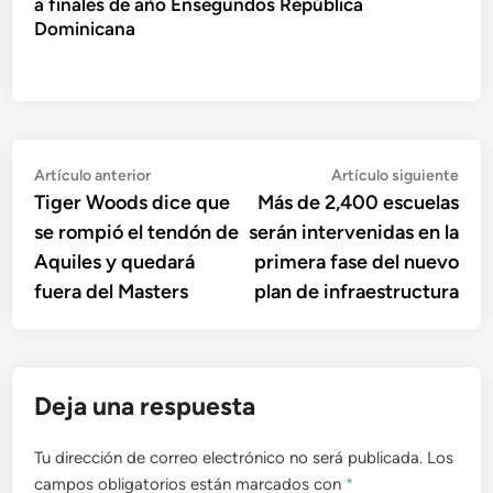
a finales de año Ensegundos República
Dominicana
Navegación
Artículo
Artí
Artículo anterior
Artículo siguiente
anterior:
sigu
Tiger Woods dice que
Más de 2,400 escuelas
de
se rompió el tendón de
serán intervenidas en la
entradas
Aquiles y quedará
primera fase del nuevo
fuera del Masters
plan de infraestructura
Deja una respuesta
Tu dirección de correo electrónico no será publicada.
Los
campos obligatorios están marcados con
*