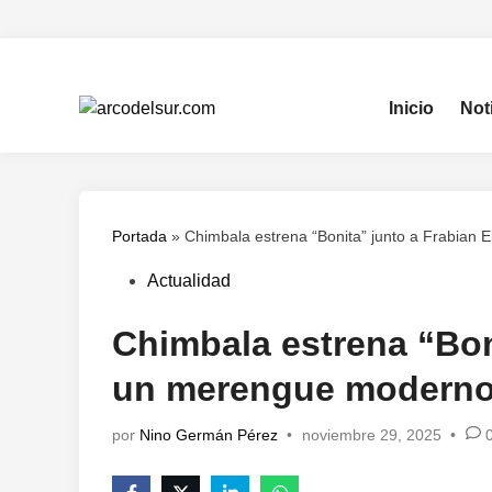
Saltar
al
contenido
Inicio
Not
Portada
»
Chimbala estrena “Bonita” junto a Frabian
Publicado
Actualidad
en
Chimbala estrena “Boni
un merengue moderno
por
Nino Germán Pérez
•
noviembre 29, 2025
•