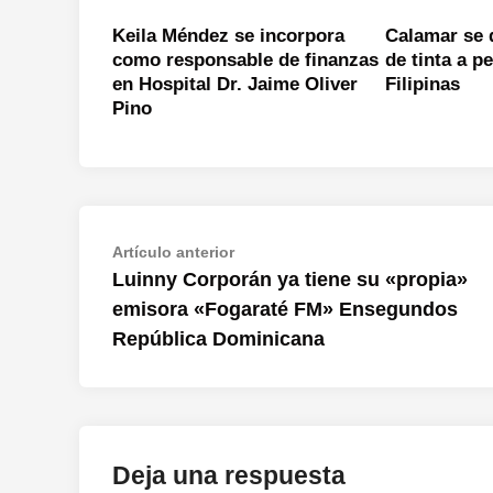
Keila Méndez se incorpora
Calamar se 
como responsable de finanzas
de tinta a p
en Hospital Dr. Jaime Oliver
Filipinas
Pino
Navegación
Artículo
Artículo anterior
anterior:
Luinny Corporán ya tiene su «propia»
de
emisora «Fogaraté FM» Ensegundos
entradas
República Dominicana
Deja una respuesta