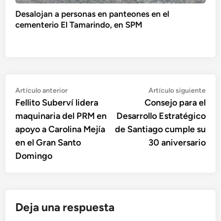
Desalojan a personas en panteones en el
cementerio El Tamarindo, en SPM
Navegación
Artículo
Artí
Artículo anterior
Artículo siguiente
anterior:
sigu
Fellito Suberví lidera
Consejo para el
de
maquinaria del PRM en
Desarrollo Estratégico
entradas
apoyo a Carolina Mejía
de Santiago cumple su
en el Gran Santo
30 aniversario
Domingo
Deja una respuesta