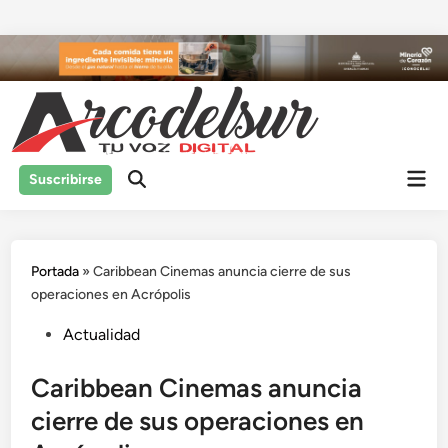
Saltar
al
contenido
Men
Suscribirse
prin
Portada
»
Caribbean Cinemas anuncia cierre de sus
operaciones en Acrópolis
Publicado
Actualidad
en
Caribbean Cinemas anuncia
cierre de sus operaciones en