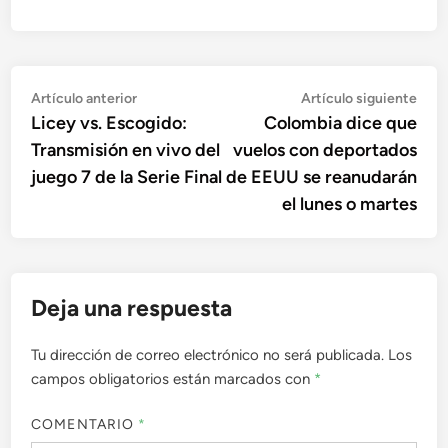
Navegación
Artículo
Artí
Artículo anterior
Artículo siguiente
anterior:
sigu
Licey vs. Escogido:
Colombia dice que
de
Transmisión en vivo del
vuelos con deportados
entradas
juego 7 de la Serie Final
de EEUU se reanudarán
el lunes o martes
Deja una respuesta
Tu dirección de correo electrónico no será publicada.
Los
campos obligatorios están marcados con
*
COMENTARIO
*