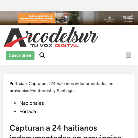
Saltar
al
contenido
Men
Suscribirse
prin
Portada
»
Capturan a 24 haitianos indocumentados en
provincias Montecristi y Santiago
Publicado
Nacionales
en
Portada
Capturan a 24 haitianos