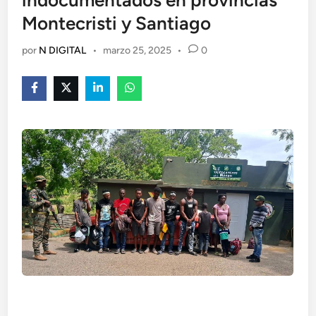
indocumentados en provincias
Montecristi y Santiago
por
N DIGITAL
•
marzo 25, 2025
•
0