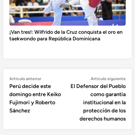
¡Van tres!: Wilfrido de la Cruz conquista el oro en
taekwondo para República Dominicana
Navegación
Artículo
Artí
Artículo anterior
Artículo siguiente
anterior:
sigu
Perú decide este
El Defensor del Pueblo
de
domingo entre Keiko
como garantía
entradas
Fujimori y Roberto
institucional en la
Sánchez
protección de los
derechos humanos