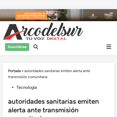
Saltar
al
contenido
Men
Suscribirse
prin
Portada
»
autoridades sanitarias emiten alerta ante
transmisión comunitaria
Publicado
Tecnología
en
autoridades sanitarias emiten
alerta ante transmisión