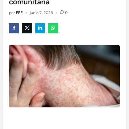
comunitaria
por
EFE
•
junio 7, 2026
•
0