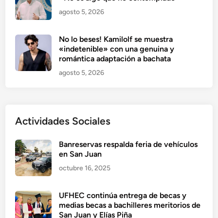
e
n
agosto 5, 2026
e
l
2
0
No lo beses! Kamilolf se muestra
2
«indetenible» con una genuina y
5
romántica adaptación a bachata
agosto 5, 2026
Actividades Sociales
Banreservas respalda feria de vehículos
en San Juan
octubre 16, 2025
UFHEC continúa entrega de becas y
medias becas a bachilleres meritorios de
San Juan y Elías Piña