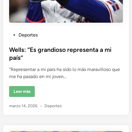
p
e
o
r
i
n
i
c
P
Deportes
i
o
u
d
e
b
Wells: “Es grandioso representa a mi
G
r
l
país”
a
i
n
d
“Representar a mi país ha sido lo más maravilloso que
c
e
s
me ha pasado en mi joven…
a
L
d
i
g
o
W
Leer más
a
e
s
e
l
l
n
P
marzo 14, 2026
•
Deportes
s
:
u
“
b
E
s
l
g
i