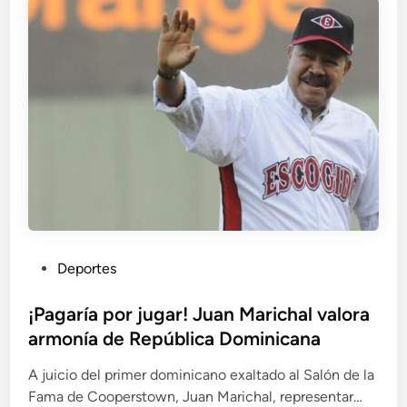
r
a
c
n
a
d
i
d
o
o
s
o
e
r
n
e
p
r
e
s
e
n
t
a
a
m
i
P
Deportes
p
a
u
í
s
b
¡Pagaría por jugar! Juan Marichal valora
”
l
armonía de República Dominicana
i
A juicio del primer dominicano exaltado al Salón de la
c
Fama de Cooperstown, Juan Marichal, representar…
a