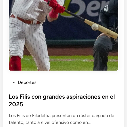
a
a
!
M
d
a
o
c
h
e
a
n
d
o
y
S
a
n
t
a
n
a
l
i
d
e
P
Deportes
r
u
a
n
b
Los Filis con grandes aspiraciones en el
c
r
l
2025
i
i
o
l
Los Filis de Filadelfia presentan un róster cargado de
c
l
o
talento, tanto a nivel ofensivo como en…
a
s