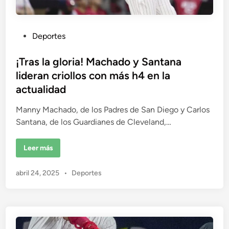
t
e
n
c
i
P
Deportes
a
!
u
L
l
b
¡Tras la gloria! Machado y Santana
e
g
l
lideran criollos con más h4 en la
a
i
a
actualidad
9
c
4
0
a
Manny Machado, de los Padres de San Diego y Carlos
j
d
Santana, de los Guardianes de Cleveland,…
u
g
o
a
d
e
¡
Leer más
o
T
r
n
r
e
a
s
P
abril 24, 2025
•
Deportes
s
e
l
u
n
a
G
b
g
L
l
l
o
i
r
i
c