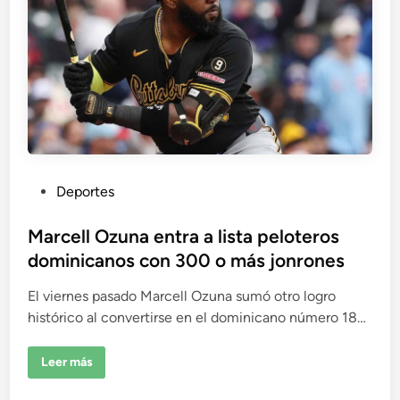
P
Deportes
u
b
Marcell Ozuna entra a lista peloteros
l
dominicanos con 300 o más jonrones
i
El viernes pasado Marcell Ozuna sumó otro logro
c
histórico al convertirse en el dominicano número 18…
a
d
o
M
Leer más
a
e
r
c