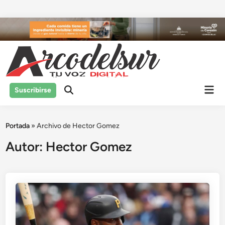
Saltar
al
contenido
Men
Suscribirse
prin
Portada
»
Archivo de Hector Gomez
Autor:
Hector Gomez