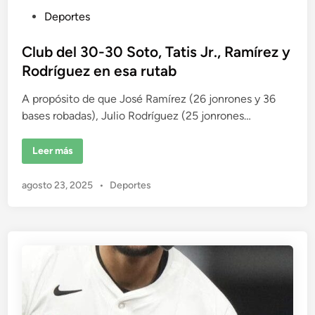
a
P
Deportes
l
o
u
r
a
b
Club del 30-30 Soto, Tatis Jr., Ramírez y
a
r
l
Rodríguez en esa rutab
m
i
o
n
A propósito de que José Ramírez (26 jonrones y 36
c
í
a
bases robadas), Julio Rodríguez (25 jonrones…
a
d
d
e
R
o
C
Leer más
e
l
p
e
u
ú
b
b
n
P
agosto 23, 2025
•
Deportes
d
l
e
u
i
l
c
b
3
a
0
l
D
-
o
i
3
m
0
c
i
S
n
a
o
i
t
d
c
o
a
o
,
n