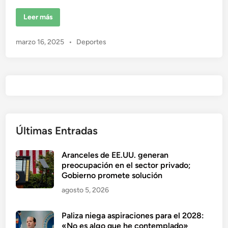
c
d
o
o
L
Leer más
n
o
m
e
s
á
F
s
n
P
marzo 16, 2025
•
Deportes
i
h
l
u
4
i
e
b
s
n
c
l
l
o
a
i
n
a
g
c
c
r
t
a
a
u
n
d
a
d
l
o
Últimas Entradas
e
i
s
e
d
a
a
n
s
d
Aranceles de EE.UU. generan
p
preocupación en el sector privado;
i
r
Gobierno promete solución
a
c
agosto 5, 2026
i
o
n
Paliza niega aspiraciones para el 2028:
e
s
«No es algo que he contemplado»