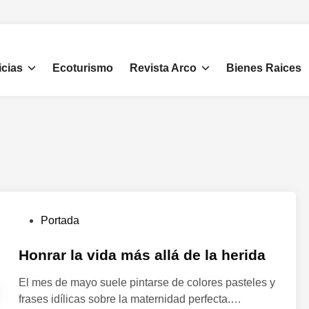
icias
Ecoturismo
Revista Arco
Bienes Raices
P
Portada
u
b
Honrar la vida más allá de la herida
l
El mes de mayo suele pintarse de colores pasteles y
i
frases idílicas sobre la maternidad perfecta.…
c