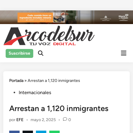
Saltar
al
contenido
Men
Suscribirse
prin
Portada
»
Arrestan a 1,120 inmigrantes
Publicado
Internacionales
en
Arrestan a 1,120 inmigrantes
por
EFE
•
mayo 2, 2025
•
0