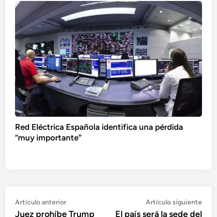
Red Eléctrica Española identifica una pérdida
“muy importante”
Navegación
Artículo
Artí
Artículo anterior
Artículo siguiente
anterior:
sigu
Juez prohíbe Trump
El país será la sede del