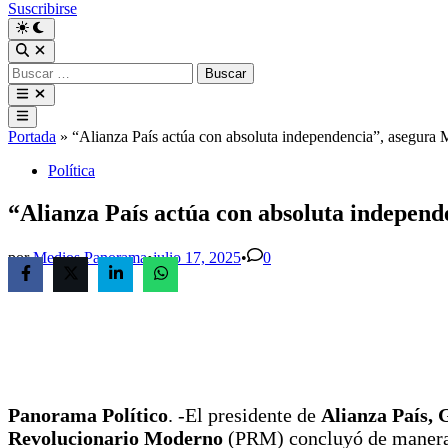
Suscribirse
Buscar:
Menú
principal
Portada
»
“Alianza País actúa con absoluta independencia”, asegura
Publicado
Política
en
“Alianza País actúa con absoluta indepen
por
Medios Panorama
•
julio 17, 2025
•
0
Panorama Político
. -El presidente de
Alianza País,
Revolucionario Moderno
(PRM) concluyó de manera d