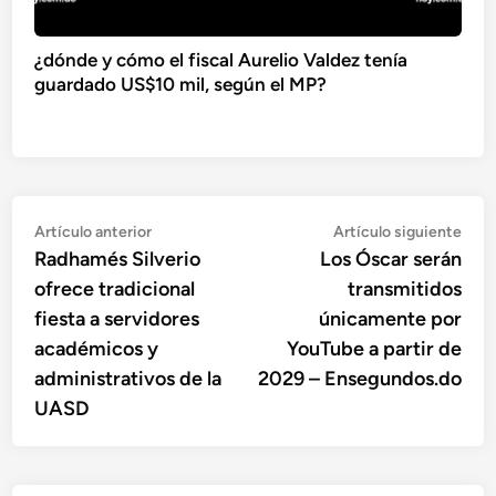
¿dónde y cómo el fiscal Aurelio Valdez tenía
guardado US$10 mil, según el MP?
Navegación
Artículo
Artí
Artículo anterior
Artículo siguiente
anterior:
sigu
Radhamés Silverio
Los Óscar serán
de
ofrece tradicional
transmitidos
entradas
fiesta a servidores
únicamente por
académicos y
YouTube a partir de
administrativos de la
2029 – Ensegundos.do
UASD