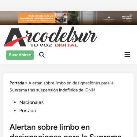
Saltar
al
contenido
Men
Suscribirse
prin
Portada
»
Alertan sobre limbo en designaciones para la
Suprema tras suspensión indefinida del CNM
Publicado
Nacionales
en
Portada
Alertan sobre limbo en