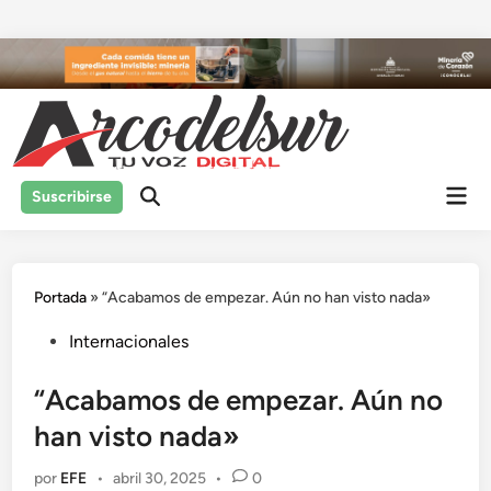
Saltar
al
contenido
Men
Suscribirse
prin
Portada
»
“Acabamos de empezar. Aún no han visto nada»
Publicado
Internacionales
en
“Acabamos de empezar. Aún no
han visto nada»
por
EFE
•
abril 30, 2025
•
0