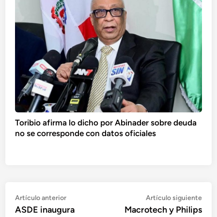
Toribio afirma lo dicho por Abinader sobre deuda
no se corresponde con datos oficiales
Navegación
Artículo
Artí
Artículo anterior
Artículo siguiente
anterior:
sigu
ASDE inaugura
Macrotech y Philips
de