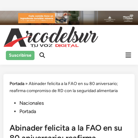
Saltar
al
contenido
Men
Suscribirse
prin
Portada
»
Abinader felicita a la FAO en su 80 aniversario;
reafirma compromiso de RD con la seguridad alimentaria
Publicado
Nacionales
en
Portada
Abinader felicita a la FAO en su