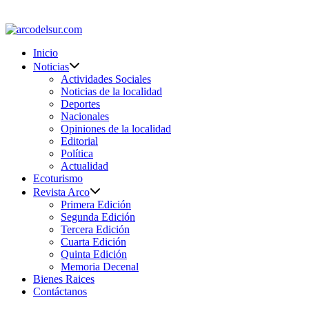
Saltar
al
contenido
Inicio
Noticias
Actividades Sociales
Noticias de la localidad
Deportes
Nacionales
Opiniones de la localidad
Editorial
Política
Actualidad
Ecoturismo
Revista Arco
Primera Edición
Segunda Edición
Tercera Edición
Cuarta Edición
Quinta Edición
Memoria Decenal
Bienes Raices
Contáctanos