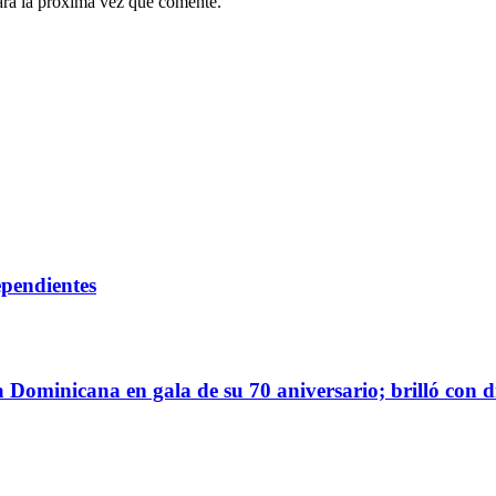
ara la próxima vez que comente.
ependientes
ca Dominicana en gala de su 70 aniversario; brilló con