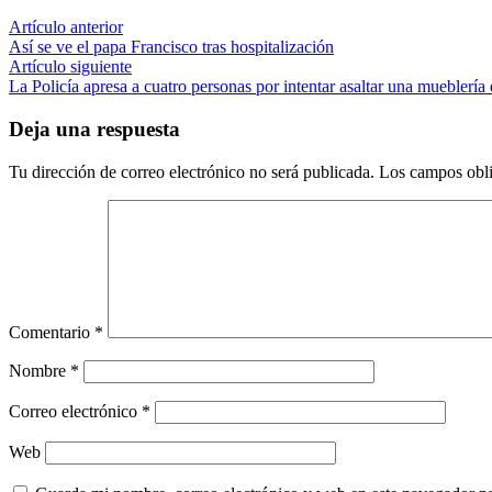
Navegación
Artículo
Artículo anterior
anterior:
Así se ve el papa Francisco tras hospitalización
de
Artículo
Artículo siguiente
entradas
siguiente:
La Policía apresa a cuatro personas por intentar asaltar una mueblería 
Deja una respuesta
Tu dirección de correo electrónico no será publicada.
Los campos obli
Comentario
*
Nombre
*
Correo electrónico
*
Web