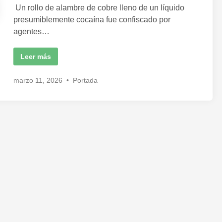
a
Un rollo de alambre de cobre lleno de un líquido
d
presumiblemente cocaína fue confiscado por
o
agentes…
e
n
L
Leer más
o
q
u
P
marzo 11, 2026
•
Portada
e
u
p
a
b
r
l
e
c
i
í
c
a
u
a
n
d
r
o
o
l
e
l
o
n
d
e
a
l
a