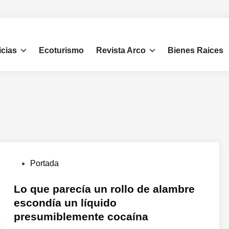
icias
Ecoturismo
Revista Arco
Bienes Raices
P
Portada
u
b
Lo que parecía un rollo de alambre
l
escondía un líquido
i
presumiblemente cocaína
c